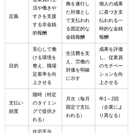
務を遂行し
個人の成果
活や働きや
た対価とし
に基づき支
定義
すさを支援
て支払われ
払われる一
する非金銭
る固定的な
時的な金銭
的報酬
金銭報酬
報酬
安心して働
成果を評価
生活費を支
ける環境を
し、従業員
え、労働の
目的
整え、職場
のモチベー
対価を明確
定着率を向
ションを向
に示す
上させる
上させる
随時（特定
月次（毎月
年1～2回
支払い
のタイミン
固定で支払
（企業によ
頻度
グで提供さ
われる）
り異なる）
れる）
住宅手当、