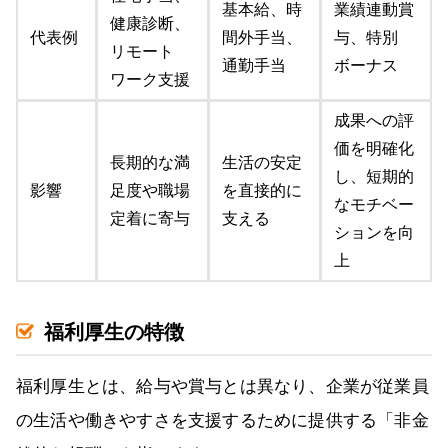
基本給、時
業績連動賞
健康診断、
代表例
間外手当、
与、特別
リモート
通勤手当
ボーナス
ワーク支援
成果への評
価を明確化
長期的な満
生活の安定
し、短期的
影響
足度や職場
を直接的に
なモチベー
定着に寄与
支える
ションを向
上
福利厚生の特徴
福利厚生とは、給与や賞与とは異なり、企業が従業員
の生活や働きやすさを支援するために提供する「非金