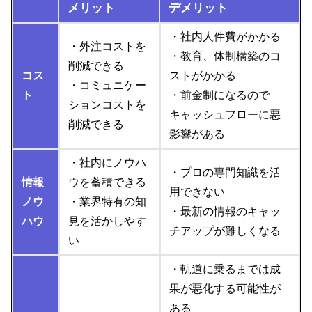
メリット
デメリット
・社内人件費がかかる
・外注コストを
・教育、体制構築のコ
削減できる
コス
ストがかかる
・コミュニケー
ト
・前金制になるので
ションコストを
キャッシュフローに悪
削減できる
影響がある
・社内にノウハ
・プロの専門知識を活
情報
ウを蓄積できる
用できない
ノウ
・業界特有の知
・最新の情報のキャッ
ハウ
見を活かしやす
チアップが難しくなる
い
・軌道に乗るまでは成
果が悪化する可能性が
ある