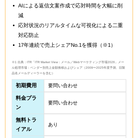
AIによる返信文案作成で応対時間を大幅に削
減
応対状況のリアルタイムな可視化による二重
対応防止
17年連続で売上シェアNo.1を獲得（※1）
※1 出典：ITR「ITR Market View：メール／Webマーケティング市場2026」メー
ル処理市場：ベンダー別売上金額推移およびシェア（2009〜2025年度予測、旧製
品名メールディーラーを含む）
初期費用
要問い合わせ
料金プラ
要問い合わせ
ン
無料トラ
あり
イアル