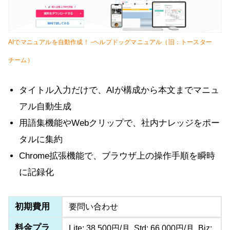
AIでマニュアルを自動作成！ -ヘルプドッグマニュアル（旧：トースター
チーム）
タイトル入力だけで、AIが構成から本文までマニュ
アル自動生成
用語集機能やWebクリップで、社内ナレッジをポー
タルに集約
Chrome拡張機能で、ブラウザ上の操作手順を瞬時
に記録化
初期費用
要問い合わせ
料金プラ
Lite: 38,500円/月, Std: 66,000円/月, Biz: