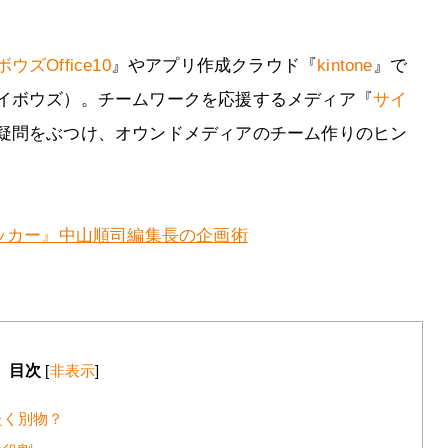
ウズOffice10
』やアプリ作成クラウド『
kintone
』で
イボウズ）。チームワークを応援するメディア『
サイ
疑問をぶつけ、オウンドメディアのチーム作りのヒン
ッカー』中山順司編集長の企画術
目次
[
非表示
]
たく別物？