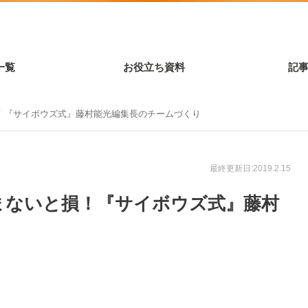
一覧
お役立ち資料
記
！『サイボウズ式』藤村能光編集長のチームづくり
最終更新日:2019.2.15
まないと損！『サイボウズ式』藤村
り