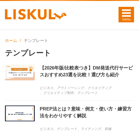
ホーム
テンプレート
テンプレート
【2026年版/比較表つき】DM発送代行サービ
スおすすめ23選を比較！選び方も紹介
ビジネス
、
アウトソーシング
、
クリエイティブ
、
クリエイティブ制作
、
テンプレート
PREP法とは？意味・例文・使い方・練習方
法をわかりやすく解説
ビジネス
、
テンプレート
、
ライティング
、
研修