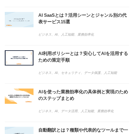
AI SaaSとは？活用シーンとジャンル別の代
表サービス15選
ビジネス
、
AI
、
人工知能
、
業務効率化
AI利用ポリシーとは？安心してAIを活用する
ための策定手順
ビジネス
、
AI
、
セキュリティ
、
データ保護
、
人工知能
AIを使った業務効率化の具体例と実現のため
のステップまとめ
ビジネス
、
AI
、
データ活用
、
人工知能
、
業務効率化
自動翻訳とは？種類や代表的なツールまで一