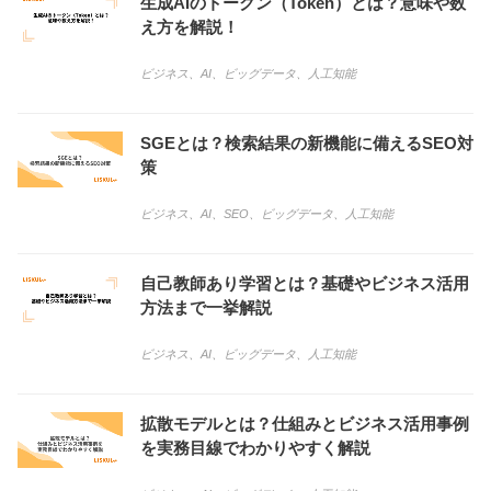
生成AIのトークン（Token）とは？意味や数
え方を解説！
ビジネス
、
AI
、
ビッグデータ
、
人工知能
SGEとは？検索結果の新機能に備えるSEO対
策
ビジネス
、
AI
、
SEO
、
ビッグデータ
、
人工知能
自己教師あり学習とは？基礎やビジネス活用
方法まで一挙解説
ビジネス
、
AI
、
ビッグデータ
、
人工知能
拡散モデルとは？仕組みとビジネス活用事例
を実務目線でわかりやすく解説