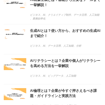
一挙解説！
ビジネス
、
AI
、
クリエイティブ制作
、
データ活用
、
人工知能
、
業務効率化
生成AIとは？使い方から、おすすめの生成AI
まで紹介！
ビジネス
、
AI
、
データ活用
、
人工知能
、
分析
AIリテラシーとは？企業や個人がリテラシー
を高める方法を一挙解説
ビジネス
、
AI
、
ビッグデータ
、
人工知能
AI倫理とは？企業が今すぐ押さえるべき課
題・ガイドラインと実践方法