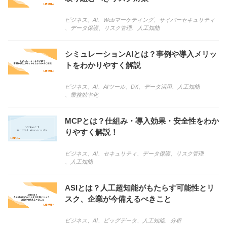
ビジネス
、
AI
、
Webマーケティング
、
サイバーセキュリティ
、
データ保護
、
リスク管理
、
人工知能
シミュレーションAIとは？事例や導入メリッ
トをわかりやすく解説
ビジネス
、
AI
、
AIツール
、
DX
、
データ活用
、
人工知能
、
業務効率化
MCPとは？仕組み・導入効果・安全性をわか
りやすく解説！
ビジネス
、
AI
、
セキュリティ
、
データ保護
、
リスク管理
、
人工知能
ASIとは？人工超知能がもたらす可能性とリ
スク、企業が今備えるべきこと
ビジネス
、
AI
、
ビッグデータ
、
人工知能
、
分析