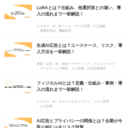
LoRAとは？仕組み、他選択肢との違い、導
入の流れまで一挙解説！
ビジネス
、
AI
、
AIツール
、
データ活用
、
人工知能
、
業務効率化
、
機械学習
生成AI広告とは？ユースケース、リスク、導
入方法を一挙解説！
集客・広告
、
AI
、
Webマーケティング
、
クリエイティブ
、
マーケティング概念
、
人工知能
、
広告効果測定
フィジカルAIとは？定義・仕組み・事例・導
入の流れまで一挙解説！
ビジネス
、
AI
、
サイバーセキュリティ
、
リスク管理
、
人工知能
AI広告とプライバシーの関係とは？企業が今
取り組むべきリスク対策