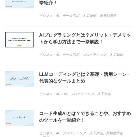
挙紹介！
ビジネス
、
AI
、
データ活用
、
人工知能
、
業務効率化
AIプログラミングとは？メリット・デメリッ
トから学ぶ方法まで一挙解説！
ビジネス
、
AI
、
データ活用
、
プログラミング
、
人工知能
LLMコーディングとは？基礎・活用シーン・
代表的なツールまとめ
ビジネス
、
AI
、
DX
、
プログラミング
、
人工知能
コード生成AIとは？できることや、おすすめ
のツールを一挙紹介！
ビジネス
、
AI
、
プログラミング
、
人工知能
、
業務効率化