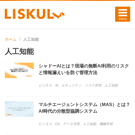
ホーム
人工知能
人工知能
シャドーAIとは？現場の無断AI利用のリスク
と情報漏えいを防ぐ管理方法
ビジネス
、
AI
、
セキュリティ
、
リスク管理
、
人工知能
マルチエージェントシステム（MAS）とは？
AI時代の分散型協調システム
ビジネス
、
DX
、
データ活用
、
人工知能
、
機械学習