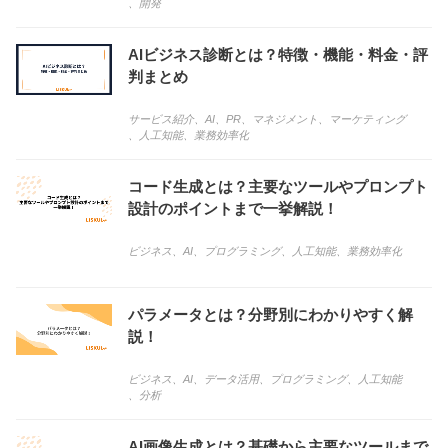
、
開発
AIビジネス診断とは？特徴・機能・料金・評
判まとめ
サービス紹介
、
AI
、
PR
、
マネジメント
、
マーケティング
、
人工知能
、
業務効率化
コード生成とは？主要なツールやプロンプト
設計のポイントまで一挙解説！
ビジネス
、
AI
、
プログラミング
、
人工知能
、
業務効率化
パラメータとは？分野別にわかりやすく解
説！
ビジネス
、
AI
、
データ活用
、
プログラミング
、
人工知能
、
分析
AI画像生成とは？基礎から主要なツールまで