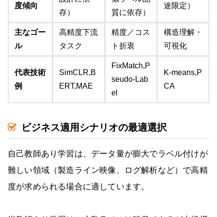
度傾向
途限定）
存）
質に依存）
主なゴー
高精度下流
精度／コス
構造理解・
ル
タスク
ト折衷
可視化
FixMatch,P
代表技術
SimCLR,B
K-means,P
seudo-Lab
例
ERT,MAE
CA
el
ビジネス適用シナリオの最適選択
自己教師あり学習は、データ量が膨大でラベル付けが
難しい領域（製造ライン映像、ログ解析など）で高精
度が求められる場合に適しています。