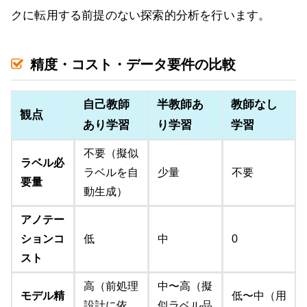
クに転用する前提のない探索的分析を行います。
精度・コスト・データ要件の比較
自己教師
半教師あ
教師なし
観点
あり学習
り学習
学習
不要（擬似
ラベル必
ラベルを自
少量
不要
要量
動生成）
アノテー
ションコ
低
中
0
スト
高（前処理
中〜高（擬
モデル精
低〜中（用
設計に依
似ラベル品