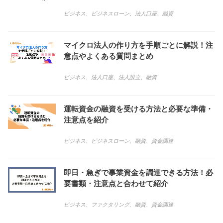
ビジネス
、
ビジネスローン
、
法人口座
、
融資
マイクロ法人の作り方を手順ごとに解説！注
意点やよくある質問まとめ
ビジネス
、
法人口座
、
法人設立
、
融資
運転資金の融資を受ける方法と必要な準備・
注意点を紹介
ビジネス
、
ビジネスローン
、
融資
、
資金調達
即日・急ぎで事業資金を調達できる方法！必
要書類・注意点と合わせて紹介
ビジネス
、
ファクタリング
、
融資
、
資金調達