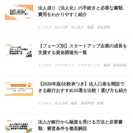
法人成り（法人化）の手続きと必要な書類、
費用をわかりやすく紹介
ビジネス
、
法人口座
、
法人設立
、
融資
、
資金調達
【フェーズ別】スタートアップ企業の成長を
支援する資金調達先一覧
ビジネス
、
ファイナンス
、
ファクタリング
、
融資
、
資金調達
【2026年版/比較表つき】法人口座を開設で
きる銀行おすすめ15選を比較！選び方も紹介
ビジネス
、
法人口座
、
融資
、
資金調達
、
起業
法人が銀行から融資を受ける方法と必要書
類、審査条件を徹底解説