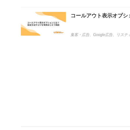
コールアウト表示オプシ
集客・広告
、
Google広告
、
リステ