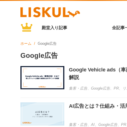
殿堂入り記事
全記事
ホーム
Google広告
Google広告
Google Vehicle
解説
集客・広告
、
Google広告
、
PR
、
リ
AI広告とは？仕組み・
集客・広告
、
AI
、
Google広告
、
PR