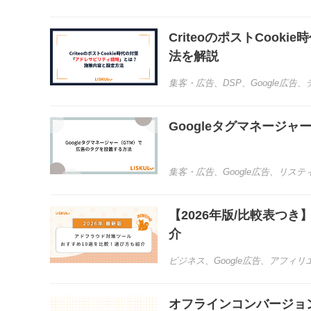
CriteoのポストCoo
法を解説
集客・広告
、
DSP
、
Google広告
、
Googleタグマネージ
集客・広告
、
Google広告
、
リステ
【2026年版/比較表つ
介
ビジネス
、
Google広告
、
アフィリ
オフラインコンバージョ