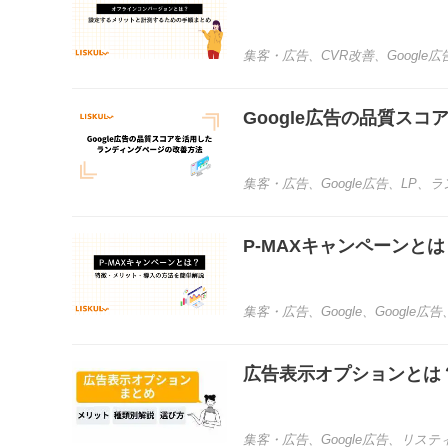
集客・広告
、
CVR改善
、
Google広
Google広告の品質ス
集客・広告
、
Google広告
、
LP
、
ラ
P-MAXキャンペーンと
集客・広告
、
Google
、
Google広告
広告表示オプションとは
集客・広告
、
Google広告
、
リステ