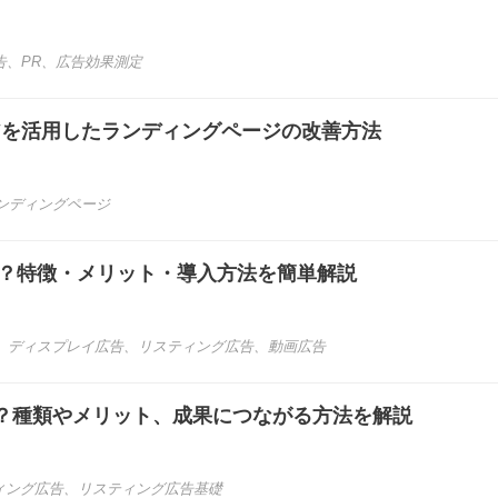
告
、
PR
、
広告効果測定
コアを活用したランディングページの改善方法
ンディングページ
は？特徴・メリット・導入方法を簡単解説
、
ディスプレイ広告
、
リスティング広告
、
動画広告
？種類やメリット、成果につながる方法を解説
ィング広告
、
リスティング広告基礎