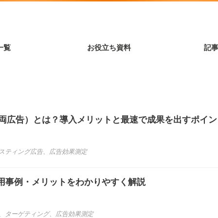
一覧
お役立ち資料
記
 ads（車両広告）とは？導入メリットと最速で成果を出すポイ
スティング広告
、
広告効果測定
活用事例・メリットをわかりやすく解説
、
ターゲティング
、
広告効果測定