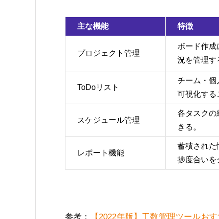
主な機能
特徴
ボード作成
プロジェクト管理
況を管理す
チーム・個
ToDoリスト
可視化する
各タスクの
スケジュール管理
きる。
蓄積された
レポート機能
捗度合いを
参考：
【2022年版】工数管理ツールおすす