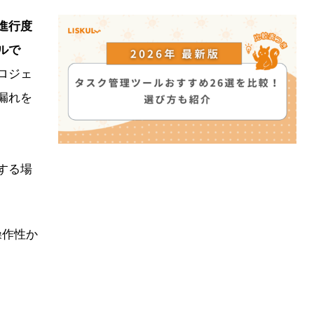
進行度
ルで
ロジェ
漏れを
する場
操作性か