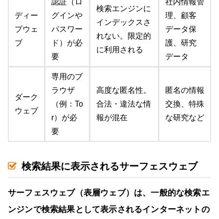
認証（ロ
社内情報管
検索エンジンに
ディー
グインや
理、顧客
インデックスさ
プウェ
パスワー
データ保
れない。限定的
ブ
ド）が必
護、研究
に利用される
要
データ
専用のブ
ラウザ
高度な匿名性。
匿名の情報
ダーク
（例：To
合法・違法な情
交換、特殊
ウェブ
r）が必
報が混在
な研究など
要
検索結果に表示されるサーフェスウェブ
サーフェスウェブ（表層ウェブ）は、一般的な検索エ
ンジンで検索結果として表示されるインターネットの