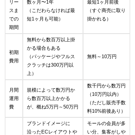
リー
数ヶ月〜1年
最短1ヶ月前後
スま
（こだわらなければ最
（すぐ商売に取り
での
短1ヶ月も可能）
掛かれる）
期間
無料から数百万以上掛
かる場合もある
初期
（パッケージやフルス
無料～10万円
費用
クラッチは300万円以
上）
数千円から数万円
月間
規模によって数万円か
（10万円以内）
運用
ら数百万以上かかる
（ただし販売手数
費
が、概ね5万円～50万円
料10%前後あり）
ブランドイメージに
モールの会員が多
沿ったECレイアウトや
い分、集客がしや