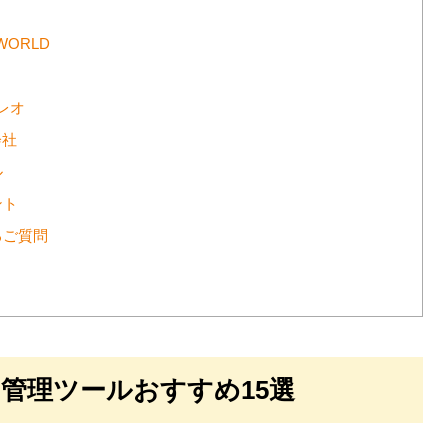
 WORLD
クレオ
会社
ル
ント
るご質問
管理ツールおすすめ15選