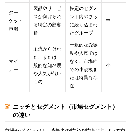
製品やサービ
特定のセグメ
ター
スが向けられ
ント内のさら
ゲット
中
る特定の顧客
に絞り込まれ
市場
群
たグループ
一般的な受容
主流から外れ
度や人気では
た、または一
マイ
なく、市場内
般的な知名度
小
ナー
での小規模ま
や人気が低い
たは特異な存
もの
在
ニッチとセグメント（市場セグメント）
の違い
市場セグメントは、消費者の特定の特徴に基づいて市