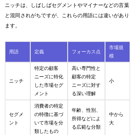
ニッチは、しばしばセグメントやマイナーなどの言葉
と混同されがちですが、これらの用語には違いがあり
ます。
市場規
用語
定義
フォーカス点
模
特定の顧客
高い専門性と
ニーズに特化
顧客の特定
ニッチ
小
した市場セグ
ニーズに対す
メント
る深い理解
消費者の特定
年齢、性別、
セグメ
の特徴に基づ
中から
所得などによ
ント
いて市場を分
大
る広範な分類
類したもの