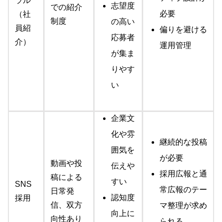
ラル
志望度
での紹介
必要
（社
制度
の高い
員紹
偏りを避ける
応募者
介）
運用管理
が集ま
りやす
い
企業文
化や雰
継続的な投稿
囲気を
が必要
動画や投
伝えや
採用広報と通
稿による
すい
SNS
常広報のテー
日常発
認知度
採用
信、双方
マ整理が求め
向上に
向性あり
られる