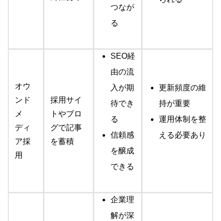
つなが
る
SEO経
由の流
オウ
入が期
更新頻度の維
ンド
採用サイ
待でき
持が重要
メ
トやブロ
る
運用体制を整
ディ
グで記事
信頼感
える必要あり
ア採
を蓄積
を醸成
用
できる
企業理
解が深