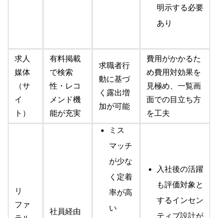
明示する必要
あり
求人
有料掲載
費用がかかるた
求職者行
媒体
で検索
め費用対効果を
動に基づ
（サ
性・レコ
見極め、一覧画
く露出増
イ
メンド機
面での目立ち方
加が可能
ト）
能が充実
を工夫
ミス
マッチ
が少な
入社後の活躍
く定着
も評価対象と
リ
率が高
するインセン
ファ
い
社員経由
ティブ設計が