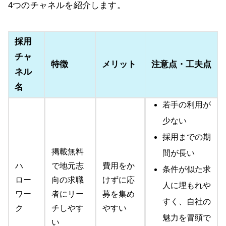
4つのチャネルを紹介します。
採用
チャ
特徴
メリット
注意点・工夫点
ネル
名
若手の利用が
少ない
採用までの期
掲載無料
間が長い
ハ
で地元志
費用をか
条件が似た求
ロー
向の求職
けずに応
人に埋もれや
ワー
者にリー
募を集め
すく、自社の
ク
チしやす
やすい
魅力を冒頭で
い