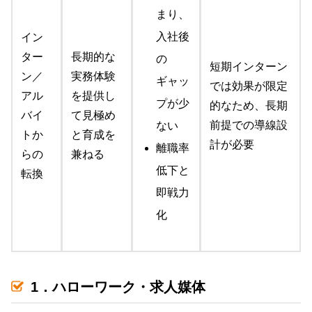
まり、
入社後
イン
ター
長期的な
の
短期インターン
ン／
実務体験
ギャッ
では効果が限定
アル
を提供し
プが少
的なため、長期
バイ
て見極め
前提での導線設
ない
トか
と育成を
計が必要
離職率
らの
兼ねる
低下と
転換
即戦力
化
1．ハローワーク・求人媒体