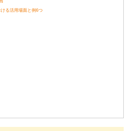
因
ける活用場面と例6つ