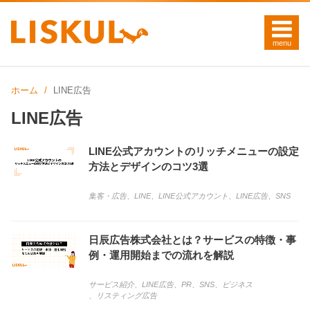
ホーム
LINE広告
LINE広告
LINE公式アカウントのリッチメニューの設定
方法とデザインのコツ3選
集客・広告
、
LINE
、
LINE公式アカウント
、
LINE広告
、
SNS
日辰広告株式会社とは？サービスの特徴・事
例・運用開始までの流れを解説
サービス紹介
、
LINE広告
、
PR
、
SNS
、
ビジネス
、
リスティング広告