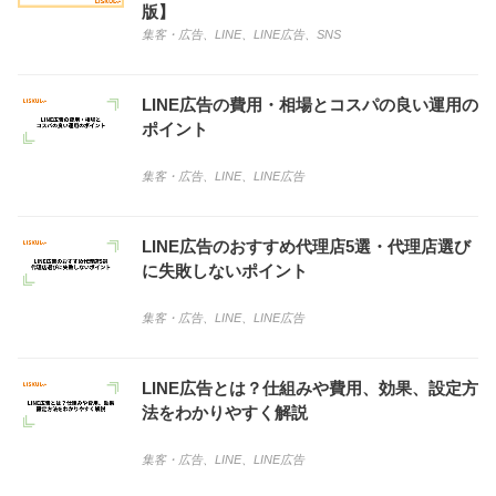
版】
集客・広告
、
LINE
、
LINE広告
、
SNS
LINE広告の費用・相場とコスパの良い運用の
ポイント
集客・広告
、
LINE
、
LINE広告
LINE広告のおすすめ代理店5選・代理店選び
に失敗しないポイント
集客・広告
、
LINE
、
LINE広告
LINE広告とは？仕組みや費用、効果、設定方
法をわかりやすく解説
集客・広告
、
LINE
、
LINE広告