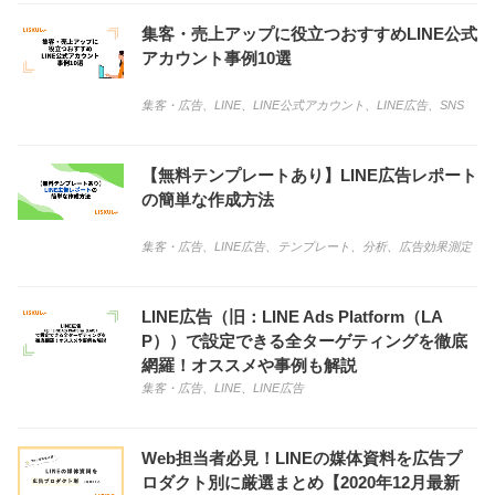
集客・売上アップに役立つおすすめLINE公式
アカウント事例10選
集客・広告
、
LINE
、
LINE公式アカウント
、
LINE広告
、
SNS
【無料テンプレートあり】LINE広告レポート
の簡単な作成方法
集客・広告
、
LINE広告
、
テンプレート
、
分析
、
広告効果測定
LINE広告（旧：LINE Ads Platform（LA
P））で設定できる全ターゲティングを徹底
網羅！オススメや事例も解説
集客・広告
、
LINE
、
LINE広告
Web担当者必見！LINEの媒体資料を広告プ
ロダクト別に厳選まとめ【2020年12月最新