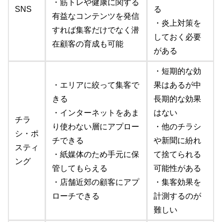
・筋トレや健康に関する
SNS
る
有益なコンテンツを発信
・炎上対策を
すれば集客だけでなく潜
しておく必要
在顧客の育成も可能
がある
・短期的な効
・エリアに絞って集客で
果はあるが中
きる
長期的な効果
・インターネットをあま
はない
チラ
り使わない層にアプロー
・他のチラシ
シ・ポ
チできる
や新聞に紛れ
スティ
・紙媒体のため手元に保
て捨てられる
ング
管してもらえる
可能性がある
・店舗近郊の顧客にアプ
・集客効果を
ローチできる
計測するのが
難しい