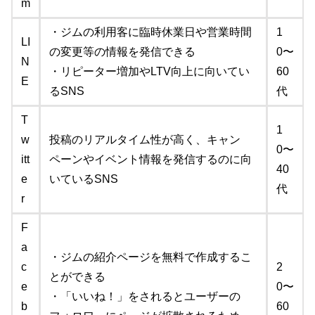
m
・ジムの利用客に臨時休業日や営業時間
1
LI
の変更等の情報を発信できる
0〜
N
・リピーター増加やLTV向上に向いてい
60
E
るSNS
代
T
1
w
投稿のリアルタイム性が高く、キャン
0〜
itt
ペーンやイベント情報を発信するのに向
40
e
いているSNS
代
r
F
a
・ジムの紹介ページを無料で作成するこ
c
2
とができる
e
0〜
・「いいね！」をされるとユーザーの
b
60