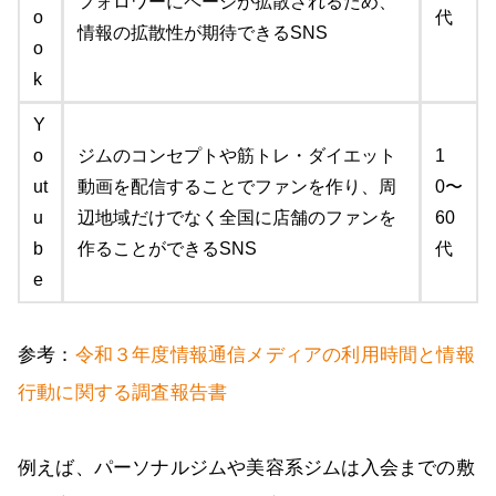
フォロワーにページが拡散されるため、
o
代
情報の拡散性が期待できるSNS
o
k
Y
o
ジムのコンセプトや筋トレ・ダイエット
1
ut
動画を配信することでファンを作り、周
0〜
u
辺地域だけでなく全国に店舗のファンを
60
b
作ることができるSNS
代
e
参考：
令和３年度情報通信メディアの利用時間と情報
行動に関する調査報告書
例えば、パーソナルジムや美容系ジムは入会までの敷