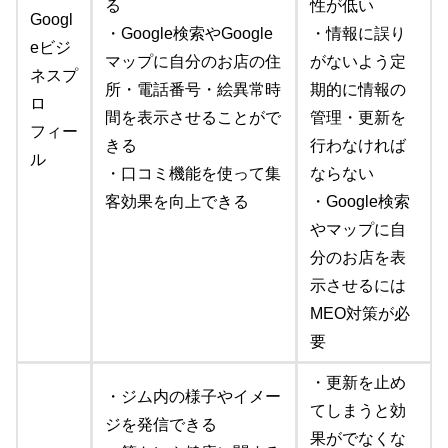
る
性が低い
Googl
・Google検索やGoogle
・情報に誤り
eビジ
マップに自分のお店の住
がないよう定
ネスプ
所・電話番号・絵異常時
期的に情報の
ロ
間を表示させることがで
管理・更新を
フィー
きる
行わなければ
ル
・口コミ機能を使って集
ならない
客効果を向上できる
・Google検索
やマップに自
分のお店を表
示させるには
MEO対策が必
要
・更新を止め
・ジム内の様子やイメー
てしまうと効
ジを発信できる
果がでなくな