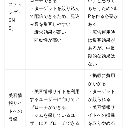
ローチできる
い」と思って
スティ
・ターゲットを絞り込ん
もらうためのL
ング・
で配信できるため、見込
Pを作る必要が
SN
み客を集客しやすい
ある
S）
・訴求効果が高い
・広告運用時
・即効性が高い
は集客効果が
あるが、中長
期的な効果は
ない
・掲載に費用
がかかる
・美容情報サイトを利用
・ターゲット
美容情
するユーザーに向けてア
が絞られる
報サイ
プローチができる
・美容情報サ
トへの
・ジムを探しているユー
イトへの掲載
登録
ザーにアプローチできる
を取りやめる