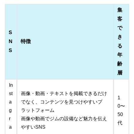
集
客
で
S
き
N
特徴
る
S
年
齢
層
In
st
画像・動画・テキストを掲載できるだけ
1
a
でなく、コンテンツを見つけやすいプ
0〜
g
ラットフォーム
50
r
画像や動画でジムの設備など魅力を伝え
代
a
やすいSNS