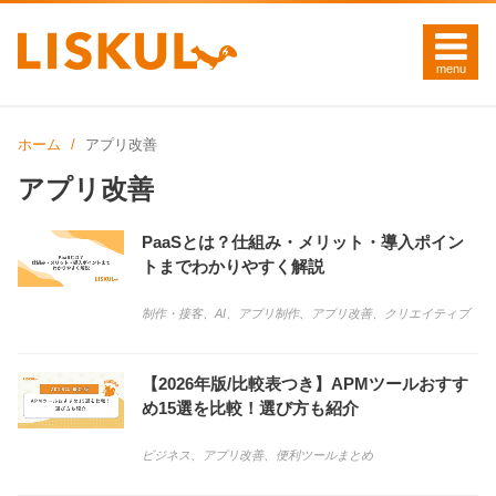
ホーム
アプリ改善
アプリ改善
PaaSとは？仕組み・メリット・導入ポイン
トまでわかりやすく解説
制作・接客
、
AI
、
アプリ制作
、
アプリ改善
、
クリエイティブ
【2026年版/比較表つき】APMツールおすす
め15選を比較！選び方も紹介
ビジネス
、
アプリ改善
、
便利ツールまとめ