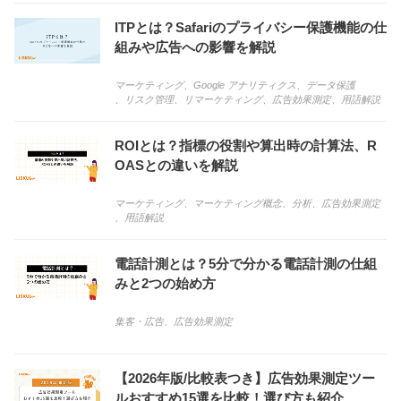
ITPとは？Safariのプライバシー保護機能の仕
組みや広告への影響を解説
マーケティング
、
Google アナリティクス
、
データ保護
、
リスク管理
、
リマーケティング
、
広告効果測定
、
用語解説
ROIとは？指標の役割や算出時の計算法、R
OASとの違いを解説
マーケティング
、
マーケティング概念
、
分析
、
広告効果測定
、
用語解説
電話計測とは？5分で分かる電話計測の仕組
みと2つの始め方
集客・広告
、
広告効果測定
【2026年版/比較表つき】広告効果測定ツー
ルおすすめ15選を比較！選び方も紹介