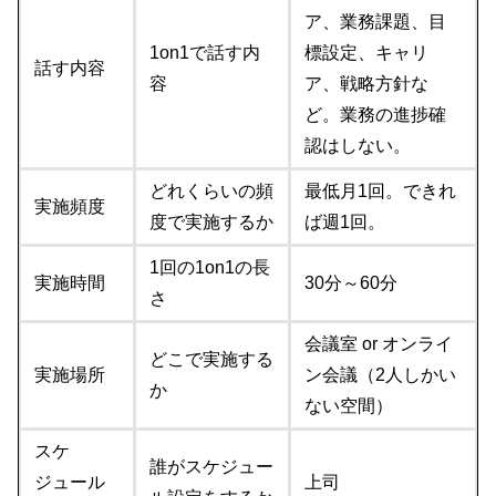
ア、業務課題、目
1on1で話す内
標設定、キャリ
話す内容
容
ア、戦略方針な
ど。業務の進捗確
認はしない。
どれくらいの頻
最低月1回。できれ
実施頻度
度で実施するか
ば週1回。
1回の1on1の長
実施時間
30分～60分
さ
会議室 or オンライ
どこで実施する
実施場所
ン会議（2人しかい
か
ない空間）
スケ
誰がスケジュー
ジュール
上司