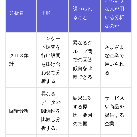
どのよう
調べられ
な人が用
分析名
手順
ること
いる分析
なのか
アンケー
異なるグ
ト調査を
さまざま
ループ間
クロス集
行い設問
な企業で
での回答
計
を掛け合
用いられ
傾向を比
わせて分
る
較できる
析する
異なる
結果に対
サービス
データの
する原
や商品を
回帰分析
関係性を
因・要因
提供する
比較し分
の把握。
企業。
析する。