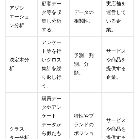
顧客デー
実店舗を
アソシ
タ等を収
データの
運営して
エーショ
集し分析
相関性。
いる企
ン分析
する。
業。
アンケー
ト等を行
サービス
予測、判
決定木分
いクロス
や商品を
別、分
析
集計を繰
提供する
類。
り返し行
企業。
う。
購買デー
タやアン
ケート
特性やブ
サービス
データか
ランドの
クラス
や商品を
ら似たも
ポジショ
ター分析
提供する