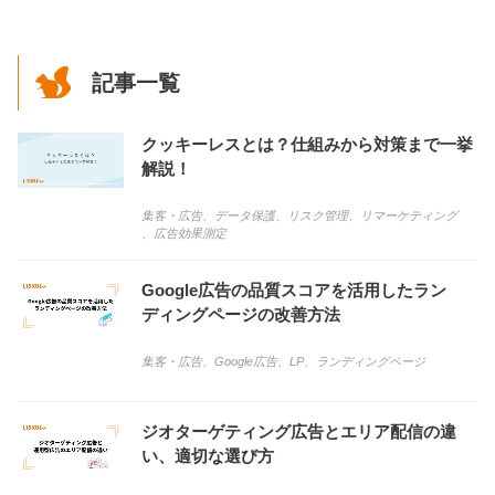
記事一覧
クッキーレスとは？仕組みから対策まで一挙
解説！
集客・広告
、
データ保護
、
リスク管理
、
リマーケティング
、
広告効果測定
Google広告の品質スコアを活用したラン
ディングページの改善方法
集客・広告
、
Google広告
、
LP
、
ランディングページ
ジオターゲティング広告とエリア配信の違
い、適切な選び方