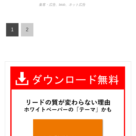
集客・広告
、
btob
、
ネット広告
1
2