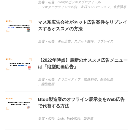
集客・広告
、
Googleビジネスプロフィール
、
ジオターゲティング広告
、
来店コンバージョン
、
来店誘導
マス系広告会社がネット広告案件をリプレイ
スするオススメの方法
集客・広告
、
Web広告
、
スポット案件
、
リプレイス
【2022年時点】最新のオススメ広告メニュー
は「縦型動画広告」
集客・広告
、
クリエイティブ
、
動画制作
、
動画広告
、
縦型動画
BtoB製造業のオフライン展示会をWeb広告
で代替する方法
集客・広告
、
btob
、
Web広告
、
製造業