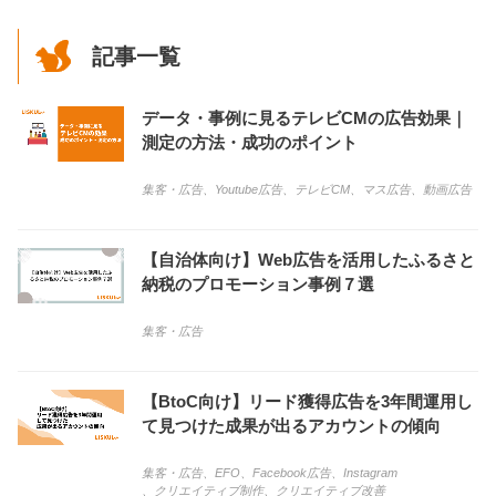
記事一覧
データ・事例に見るテレビCMの広告効果｜
測定の方法・成功のポイント
集客・広告
、
Youtube広告
、
テレビCM
、
マス広告
、
動画広告
【自治体向け】Web広告を活用したふるさと
納税のプロモーション事例７選
集客・広告
【BtoC向け】リード獲得広告を3年間運用し
て見つけた成果が出るアカウントの傾向
集客・広告
、
EFO
、
Facebook広告
、
Instagram
、
クリエイティブ制作
、
クリエイティブ改善