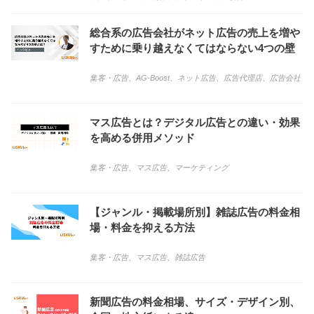
総合系の広告会社がネット広告の売上を増や
すために乗り越えなくてはならない4つの壁
集客・広告
、
AG-Boost
、
ネット広告
、
広告代理店
、
広告会社
マス広告とは？デジタル広告との違い・効果
を高める併用メソッド
集客・広告
、
マス広告
、
マーケティング
【ジャンル・掲載場所別】雑誌広告の料金相
場・料金を抑える方法
集客・広告
、
マス広告
、
雑誌広告
新聞広告の料金相場、サイズ・デザイン別、