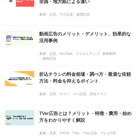
全国・地方紙による違い
集客・広告
、
マス広告
、
新聞広告
動画広告のメリット・デメリット、効果的な
活用事例
集客・広告
、
YouTube
、
クリエイティブ
、
動画制作
、
動画広告
折込チラシの料金相場・調べ方・最適な依頼
方法・料金を抑えるポイント
集客・広告
、
チラシ
、
マス広告
、
折込チラシ
TVer広告とは？メリット・特徴・費用・始め
方をわかりやすく解説
集客・広告
、
TVCM
、
TVer
、
TVer広告
、
テレビCM