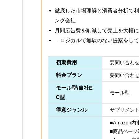
徹底した市場理解と消費者分析で利
ング会社
月間広告費を削減して売上を大幅に
「ロジカルで無駄のない提案をして
初期費用
要問い合わ
料金プラン
要問い合わ
モール型/自社E
モール型
C型
得意ジャンル
サプリメン
■Amazo
■商品ページ