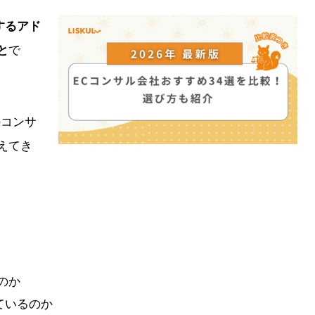
するアド
と
で
のコンサ
えてき
のか
ているのか