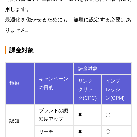
用します。
最適化を働かせるためにも、無理に設定する必要はあ
りません。
課金対象
課金対象
キャンペーン
リンク
インプ
種類
の目的
クリッ
レッショ
ク(CPC)
ン(CPM)
ブランドの認
✖
〇
知度アップ
認知
リーチ
✖
〇