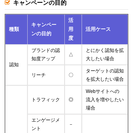
キャンペーンの目的
活
キャンペー
種類
用
活用ケース
ンの目的
度
ブランドの認
とにかく認知を拡
△
知度アップ
大したい場合
認知
ターゲットの認知
リーチ
〇
を拡大したい場合
Webサイトへの
トラフィック
◎
流入を増やしたい
場合
エンゲージメ
－
ント