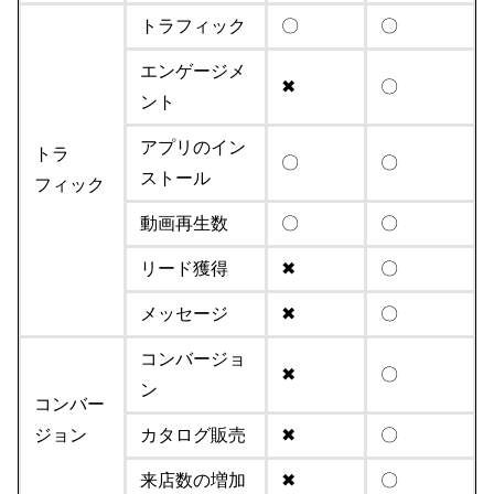
トラフィック
〇
〇
エンゲージメ
✖
〇
ント
アプリのイン
トラ
〇
〇
ストール
フィック
動画再生数
〇
〇
リード獲得
✖
〇
メッセージ
✖
〇
コンバージョ
✖
〇
ン
コンバー
ジョン
カタログ販売
✖
〇
来店数の増加
✖
〇