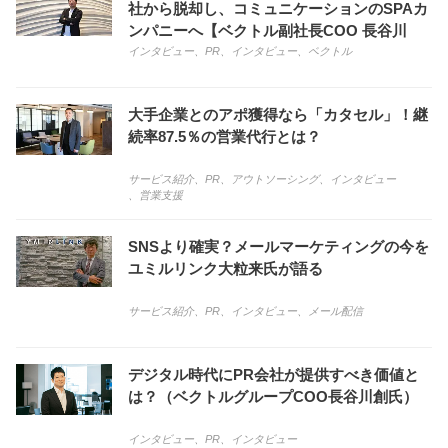
社から脱却し、コミュニケーションのSPAカ
ンパニーへ【ベクトル副社長COO 長谷川
創】
インタビュー
、
PR
、
インタビュー
、
ベクトル
大手企業とのアポ獲得なら「カタセル」！継
続率87.5％の営業代行とは？
サービス紹介
、
PR
、
アウトソーシング
、
インタビュー
、
営業支援
SNSより確実？メールマーケティングの今を
ユミルリンク大粒来氏が語る
サービス紹介
、
PR
、
インタビュー
、
メール配信
デジタル時代にPR会社が提供すべき価値と
は？（ベクトルグループCOO長谷川創氏）
インタビュー
、
PR
、
インタビュー