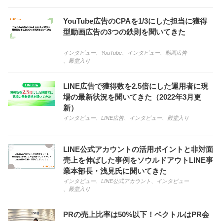
YouTube広告のCPAを1/3にした担当に獲得
型動画広告の3つの鉄則を聞いてきた
インタビュー
、
YouTube
、
インタビュー
、
動画広告
、
殿堂入り
LINE広告で獲得数を2.5倍にした運用者に現
場の最新状況を聞いてきた（2022年3月更
新）
インタビュー
、
LINE広告
、
インタビュー
、
殿堂入り
LINE公式アカウントの活用ポイントと非対面
売上を伸ばした事例をソウルドアウトLINE事
業本部長・浅見氏に聞いてきた
インタビュー
、
LINE公式アカウント
、
インタビュー
、
殿堂入り
PRの売上比率は50%以下！ベクトルはPR会