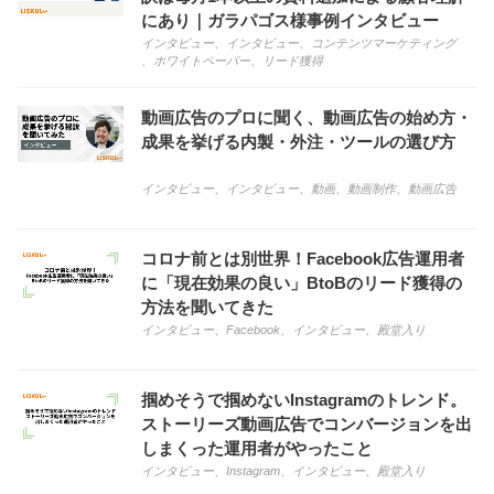
にあり｜ガラパゴス様事例インタビュー
インタビュー
、
インタビュー
、
コンテンツマーケティング
、
ホワイトペーパー
、
リード獲得
動画広告のプロに聞く、動画広告の始め方・
成果を挙げる内製・外注・ツールの選び方
インタビュー
、
インタビュー
、
動画
、
動画制作
、
動画広告
コロナ前とは別世界！Facebook広告運用者
に「現在効果の良い」BtoBのリード獲得の
方法を聞いてきた
インタビュー
、
Facebook
、
インタビュー
、
殿堂入り
掴めそうで掴めないInstagramのトレンド。
ストーリーズ動画広告でコンバージョンを出
しまくった運用者がやったこと
インタビュー
、
Instagram
、
インタビュー
、
殿堂入り