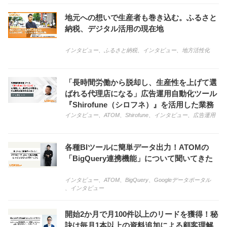
地元への想いで生産者も巻き込む。ふるさと
納税、デジタル活用の現在地
インタビュー
、
ふるさと納税
、
インタビュー
、
地方活性化
「長時間労働から脱却し、生産性を上げて選
ばれる代理店になる」広告運用自動化ツール
『Shirofune（シロフネ）』を活用した業務
改革の方法とは？
インタビュー
、
ATOM
、
Shirofune
、
インタビュー
、
広告運用
各種BIツールに簡単データ出力！ATOMの
「BigQuery連携機能」について聞いてきた
インタビュー
、
ATOM
、
BigQuery
、
Googleデータポータル
、
インタビュー
開始2か月で月100件以上のリードを獲得！秘
訣は毎月1本以上の資料追加による顧客理解