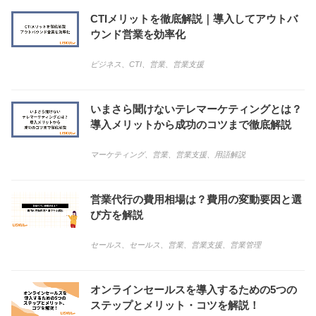
CTIメリットを徹底解説｜導入してアウトバ
ウンド営業を効率化
ビジネス
、
CTI
、
営業
、
営業支援
いまさら聞けないテレマーケティングとは？
導入メリットから成功のコツまで徹底解説
マーケティング
、
営業
、
営業支援
、
用語解説
営業代行の費用相場は？費用の変動要因と選
び方を解説
セールス
、
セールス
、
営業
、
営業支援
、
営業管理
オンラインセールスを導入するための5つの
ステップとメリット・コツを解説！