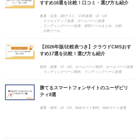
すすめ16選を比較！口コミ・選び方も紹介
集客・広告
、
ABテスト
、
CVR改善
、
UI・UX
、
クリエイティブ改善
、
ホームページ改善
、
ランディングページ改善
、
便利ツールまとめ
、
分析
、
分析ツール
【2026年版/比較表つき】クラウドCMSおす
すめ17選を比較！選び方も紹介
制作・接客
、
UI・UX
、
ホームページ制作
、
ホームページ改善
、
ランディングページ制作
、
ランディングページ改善
勝てるスマートフォンサイトのユーザビリ
ティ8選
接客・制作
、
UI・UX
、
Webサイト制作
、
Webサイト改善