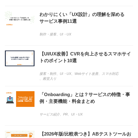
わかりにくい「UX設計」の理解を深める
サービス事例11選
制作・接客
、
UI・UX
【UI/UX改善】CVRを向上させるスマホサイ
トのポイント10選
接客・制作
、
UI・UX
、
Webサイト改善
、
スマホ対応
、
殿堂入り
「Onboarding」とは？サービスの特徴・事
例・主要機能・料金まとめ
サービス紹介
、
PR
、
UI・UX
【2026年版/比較表つき】ABテストツールお