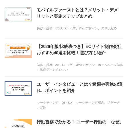
モバイルファーストとは？メリット・デメ
リットと実施ステップまとめ
制作・接客
、
SEO
、
UI・UX
、
Webデザイン
、
スマホ対応
【2026年版/比較表つき】ECサイト制作会社
おすすめ40選を比較！選び方も紹介
制作・接客
、
ec
、
UI・UX
、
Webデザイン
、
ホームページ制作
、
制作ディレクション
ユーザーインタビューとは？種類や実施の流
れ、ポイントを紹介
マーケティング
、
UI・UX
、
マーケティング概念
、
リサーチ
、
分析
行動観察で分かる！ ユーザー行動の「なぜ」