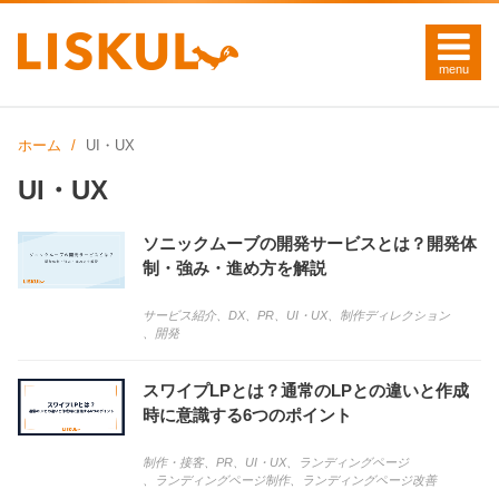
ホーム
UI・UX
UI・UX
ソニックムーブの開発サービスとは？開発体
制・強み・進め方を解説
サービス紹介
、
DX
、
PR
、
UI・UX
、
制作ディレクション
、
開発
スワイプLPとは？通常のLPとの違いと作成
時に意識する6つのポイント
制作・接客
、
PR
、
UI・UX
、
ランディングページ
、
ランディングページ制作
、
ランディングページ改善