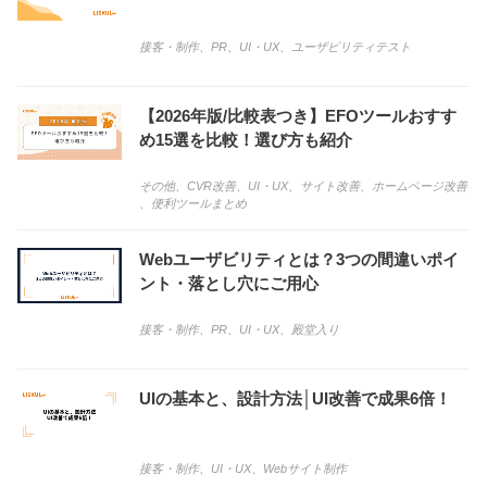
接客・制作
、
PR
、
UI・UX
、
ユーザビリティテスト
【2026年版/比較表つき】EFOツールおすす
め15選を比較！選び方も紹介
その他
、
CVR改善
、
UI・UX
、
サイト改善
、
ホームページ改善
、
便利ツールまとめ
Webユーザビリティとは？3つの間違いポイ
ント・落とし穴にご用心
接客・制作
、
PR
、
UI・UX
、
殿堂入り
UIの基本と、設計方法│UI改善で成果6倍！
接客・制作
、
UI・UX
、
Webサイト制作