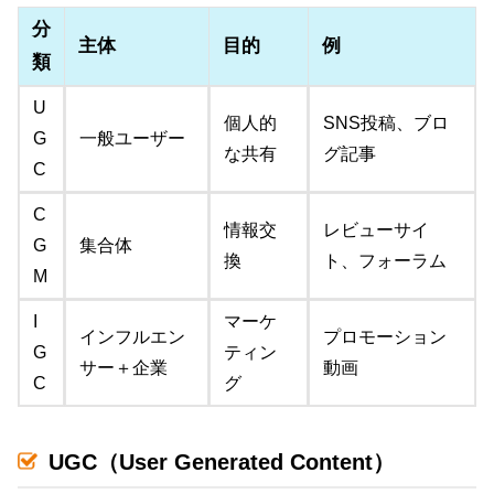
分
主体
目的
例
類
U
個人的
SNS投稿、ブロ
G
一般ユーザー
な共有
グ記事
C
C
情報交
レビューサイ
G
集合体
換
ト、フォーラム
M
I
マーケ
インフルエン
プロモーション
G
ティン
サー＋企業
動画
C
グ
UGC（User Generated Content）