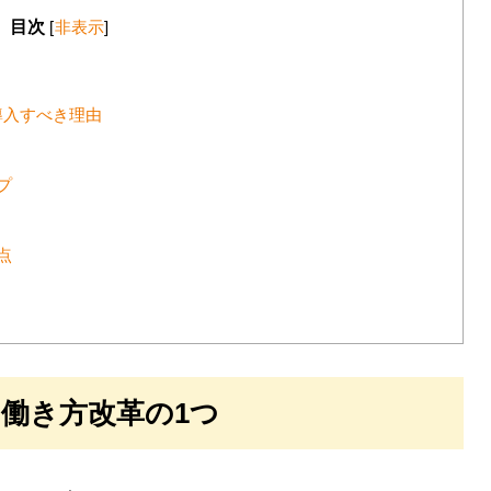
目次
[
非表示
]
導入すべき理由
プ
点
働き方改革の1つ