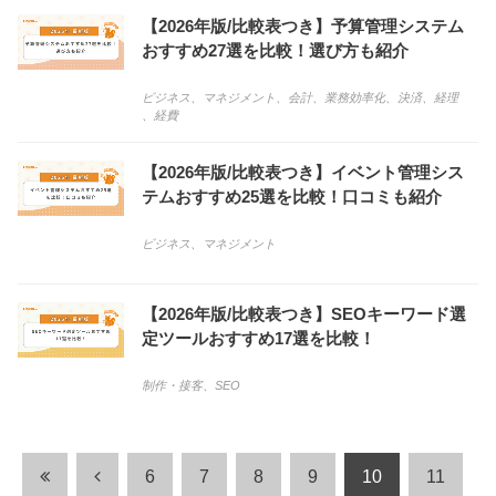
【2026年版/比較表つき】予算管理システム
おすすめ27選を比較！選び方も紹介
ビジネス
、
マネジメント
、
会計
、
業務効率化
、
決済
、
経理
、
経費
【2026年版/比較表つき】イベント管理シス
テムおすすめ25選を比較！口コミも紹介
ビジネス
、
マネジメント
【2026年版/比較表つき】SEOキーワード選
定ツールおすすめ17選を比較！
制作・接客
、
SEO
6
7
8
9
10
11