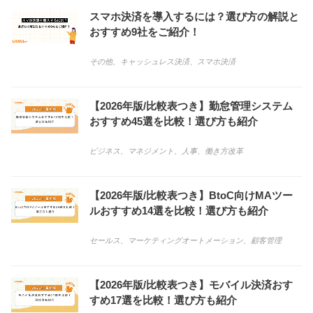
スマホ決済を導入するには？選び方の解説と
おすすめ9社をご紹介！
その他
、
キャッシュレス決済
、
スマホ決済
【2026年版/比較表つき】勤怠管理システム
おすすめ45選を比較！選び方も紹介
ビジネス
、
マネジメント
、
人事
、
働き方改革
【2026年版/比較表つき】BtoC向けMAツー
ルおすすめ14選を比較！選び方も紹介
セールス
、
マーケティングオートメーション
、
顧客管理
【2026年版/比較表つき】モバイル決済おす
すめ17選を比較！選び方も紹介