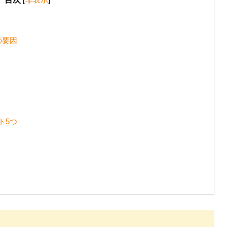
の要因
ト5つ