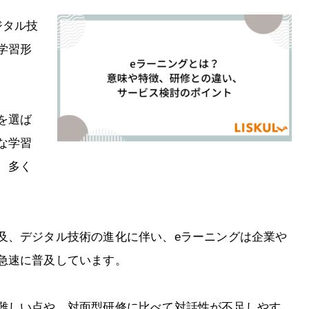
ジタル技
学習形
を選ば
な学習
、多く
及、デジタル技術の進化に伴い、eラーニングは企業や
急速に普及しています。
難しい点や、対面型研修に比べて対話性が不足しやす