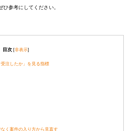
ぜひ参考にしてください。
目次
[
非表示
]
け受注したか」を見る指標
でなく案件の入り方から見直す