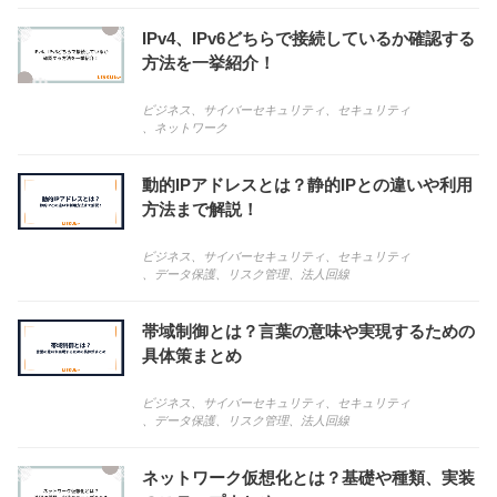
IPv4、IPv6どちらで接続しているか確認する
方法を一挙紹介！
ビジネス
、
サイバーセキュリティ
、
セキュリティ
、
ネットワーク
動的IPアドレスとは？静的IPとの違いや利用
方法まで解説！
ビジネス
、
サイバーセキュリティ
、
セキュリティ
、
データ保護
、
リスク管理
、
法人回線
帯域制御とは？言葉の意味や実現するための
具体策まとめ
ビジネス
、
サイバーセキュリティ
、
セキュリティ
、
データ保護
、
リスク管理
、
法人回線
ネットワーク仮想化とは？基礎や種類、実装