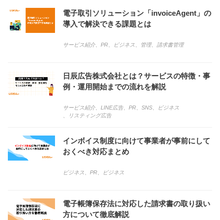
電子取引ソリューション「invoiceAgent」の
導入で解決できる課題とは
サービス紹介
、
PR
、
ビジネス
、
管理
、
請求書管理
日辰広告株式会社とは？サービスの特徴・事
例・運用開始までの流れを解説
サービス紹介
、
LINE広告
、
PR
、
SNS
、
ビジネス
、
リスティング広告
インボイス制度に向けて事業者が事前にして
おくべき対応まとめ
ビジネス
、
PR
、
ビジネス
電子帳簿保存法に対応した請求書の取り扱い
方について徹底解説