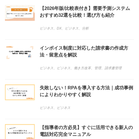
【2026年版/比較表付き】需要予測システム
おすすめ32選を比較！選び方も紹介
ビジネス
、
DX
、
ビジネス
、
分析
インボイス制度に対応した請求書の作成方
法・留意点を解説
ビジネス
、
ビジネス
、
働き方改革
、
管理
、
請求書管理
失敗しない！RPAを導入する方法｜成功事例
によりわかりやすく解説
ビジネス
、
ビジネス
【指導者の方必見】すぐに活用できる新人の
電話対応完全マニュアル