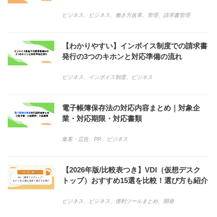
ビジネス
、
ビジネス
、
働き方改革
、
管理
、
請求書管理
【わかりやすい】インボイス制度での請求書
発行の3つのキホンと対応準備の流れ
ビジネス
、
インボイス制度
、
ビジネス
電子帳簿保存法の対応内容まとめ｜対象企
業・対応期限・対応書類
集客・広告
、
PR
、
ビジネス
【2026年版/比較表つき】VDI（仮想デスク
トップ）おすすめ15選を比較！選び方も紹介
ビジネス
、
ビジネス
、
便利ツールまとめ
、
開発