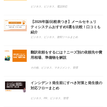
ビジネス
、
ビジネス
、
電話対応
【2026年版/比較表つき】メールセキュリ
ティシステムおすすめ5選を比較！口コミも
紹介
ビジネス
、
ビジネス
、
便利ツールまとめ
翻訳依頼をするには？ニーズ別の依頼先や費
用相場、準備物を解説
その他
、
ビジネス
、
マネジメント
、
管理
インシデント発生前にすべき対策と発生後の
対応フローまとめ
ビジネス
、
PR
、
ビジネス
、
管理