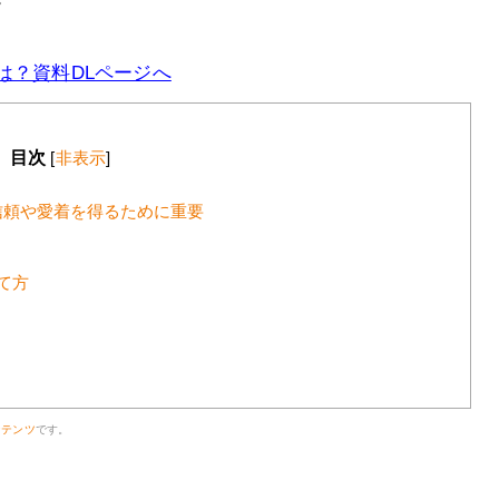
は？資料DLページへ
目次
[
非表示
]
信頼や愛着を得るために重要
て方
ンテンツ
です。