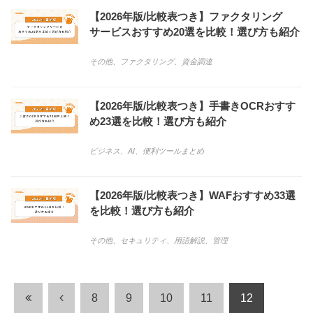
【2026年版/比較表つき】ファクタリング
サービスおすすめ20選を比較！選び方も紹介
その他
、
ファクタリング
、
資金調達
【2026年版/比較表つき】手書きOCRおすす
め23選を比較！選び方も紹介
ビジネス
、
AI
、
便利ツールまとめ
【2026年版/比較表つき】WAFおすすめ33選
を比較！選び方も紹介
その他
、
セキュリティ
、
用語解説
、
管理
8
9
10
11
12