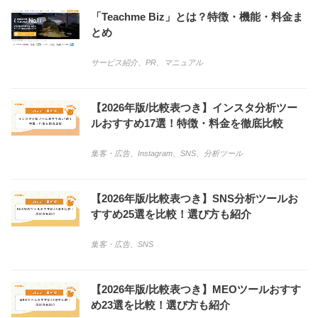
「Teachme Biz」とは？特徴・機能・料金ま
とめ
サービス紹介
、
PR
、
マニュアル
【2026年版/比較表つき】インスタ分析ツー
ルおすすめ17選！特徴・料金を徹底比較
集客・広告
、
Instagram
、
SNS
、
分析ツール
【2026年版/比較表つき】SNS分析ツールお
すすめ25選を比較！選び方も紹介
集客・広告
、
SNS
【2026年版/比較表つき】MEOツールおすす
め23選を比較！選び方も紹介