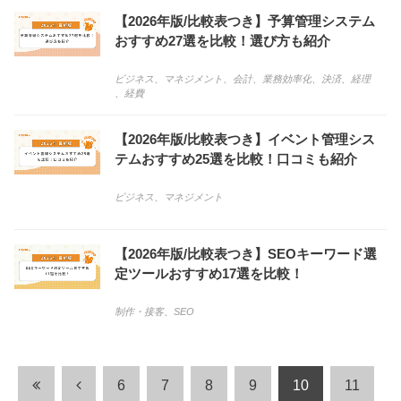
【2026年版/比較表つき】予算管理システム
おすすめ27選を比較！選び方も紹介
ビジネス
、
マネジメント
、
会計
、
業務効率化
、
決済
、
経理
、
経費
【2026年版/比較表つき】イベント管理シス
テムおすすめ25選を比較！口コミも紹介
ビジネス
、
マネジメント
【2026年版/比較表つき】SEOキーワード選
定ツールおすすめ17選を比較！
制作・接客
、
SEO
6
7
8
9
10
11