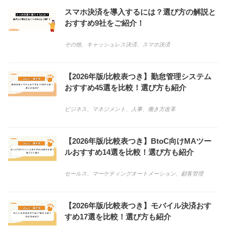
スマホ決済を導入するには？選び方の解説と
おすすめ9社をご紹介！
その他
、
キャッシュレス決済
、
スマホ決済
【2026年版/比較表つき】勤怠管理システム
おすすめ45選を比較！選び方も紹介
ビジネス
、
マネジメント
、
人事
、
働き方改革
【2026年版/比較表つき】BtoC向けMAツー
ルおすすめ14選を比較！選び方も紹介
セールス
、
マーケティングオートメーション
、
顧客管理
【2026年版/比較表つき】モバイル決済おす
すめ17選を比較！選び方も紹介