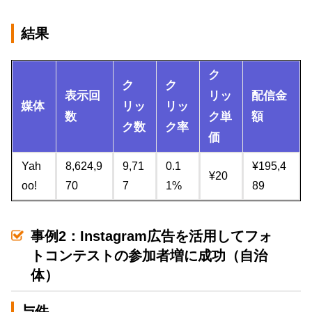
結果
ク
ク
ク
表示回
リッ
配信金
媒体
リッ
リッ
数
ク単
額
ク数
ク率
価
Yah
8,624,9
9,71
0.1
¥195,4
¥20
oo!
70
7
1%
89
事例2：Instagram広告を活用してフォ
トコンテストの参加者増に成功（自治
体）
与件