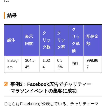
結果
ク
ク
ク
表示
リッ
配信金
媒体
リッ
リッ
回数
ク単
額
ク数
ク率
価
Instagr
304,5
1,62
0.5
¥98,96
¥61
am
45
4
3%
7
事例3：Facebook広告でチャリティー
マラソンイベントの集客に成功
こちらはFacebookが公表している、チャリティーマ