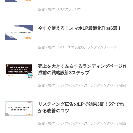
接客・制作
、
ABテスト
、
LPO
今すぐ使える！スマホLP最適化Tips6選！
接客・制作
、
LPO
、
スマホ対応
、
ランディングページ
売上を大きく左右するランディングページ作
成前の戦略設計3ステップ
接客・制作
、
ランディングページ
、
ランディングページ基礎
リスティング広告のLPで効果3倍！5分でわ
かる改善のコツ
接客・制作
、
ランディングページ
、
ランディングページ改善