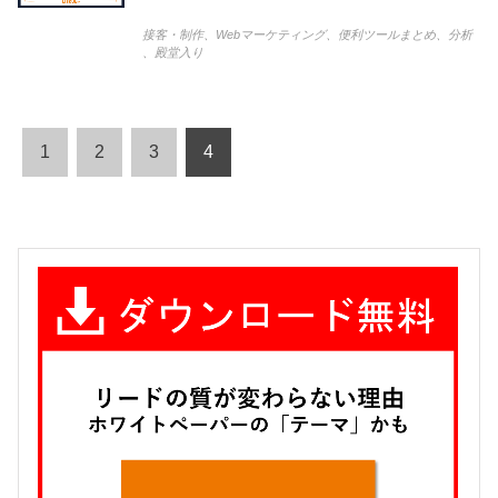
接客・制作
、
Webマーケティング
、
便利ツールまとめ
、
分析
、
殿堂入り
1
2
3
4