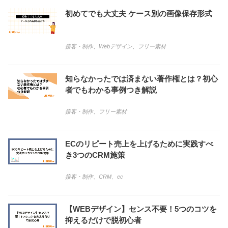
初めてでも大丈夫 ケース別の画像保存形式
接客・制作
、
Webデザイン
、
フリー素材
知らなかったでは済まない著作権とは？初心
者でもわかる事例つき解説
接客・制作
、
フリー素材
ECのリピート売上を上げるために実践すべ
き3つのCRM施策
接客・制作
、
CRM
、
ec
【WEBデザイン】センス不要！5つのコツを
抑えるだけで脱初心者