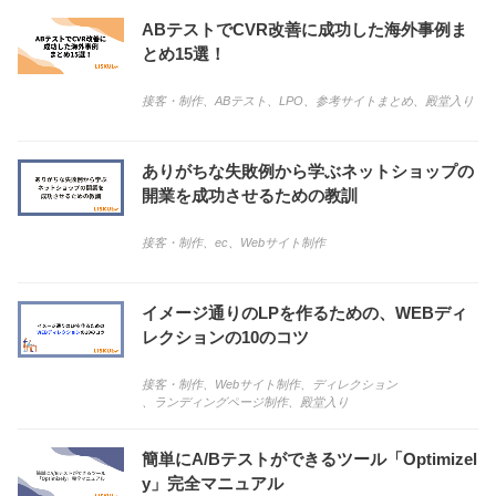
ABテストでCVR改善に成功した海外事例ま
とめ15選！
接客・制作
、
ABテスト
、
LPO
、
参考サイトまとめ
、
殿堂入り
ありがちな失敗例から学ぶネットショップの
開業を成功させるための教訓
接客・制作
、
ec
、
Webサイト制作
イメージ通りのLPを作るための、WEBディ
レクションの10のコツ
接客・制作
、
Webサイト制作
、
ディレクション
、
ランディングページ制作
、
殿堂入り
簡単にA/Bテストができるツール「Optimizel
y」完全マニュアル