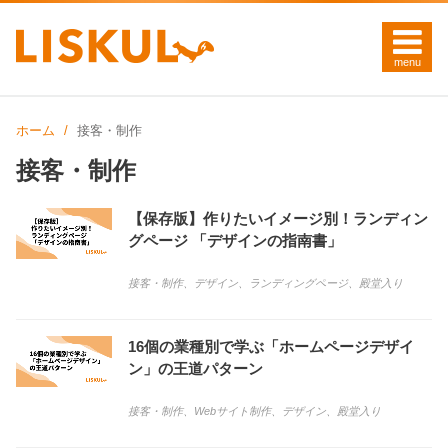
ホーム
接客・制作
接客・制作
【保存版】作りたいイメージ別！ランディン
グページ 「デザインの指南書」
接客・制作
、
デザイン
、
ランディングページ
、
殿堂入り
16個の業種別で学ぶ「ホームページデザイ
ン」の王道パターン
接客・制作
、
Webサイト制作
、
デザイン
、
殿堂入り