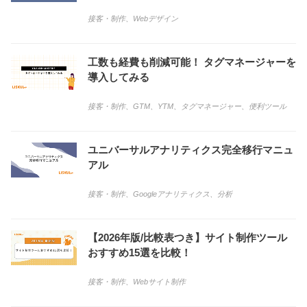
接客・制作
、
Webデザイン
工数も経費も削減可能！ タグマネージャーを
導入してみる
接客・制作
、
GTM
、
YTM
、
タグマネージャー
、
便利ツール
ユニバーサルアナリティクス完全移行マニュ
アル
接客・制作
、
Googleアナリティクス
、
分析
【2026年版/比較表つき】サイト制作ツール
おすすめ15選を比較！
接客・制作
、
Webサイト制作