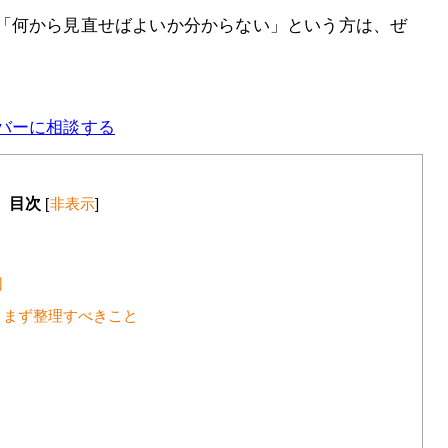
「何から見直せばよいか分からない」という方は、ぜ
バーに相談する
目次
[
非表示
]
？
因
、まず整理すべきこと