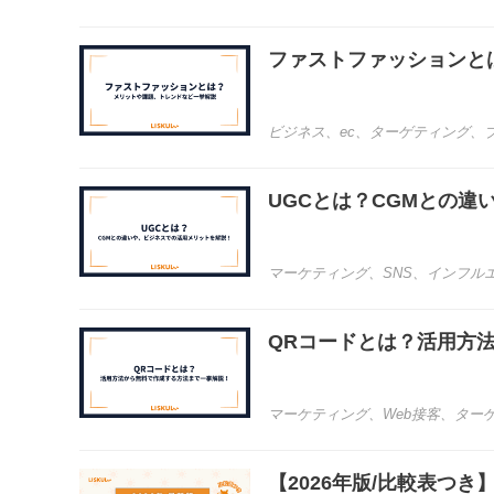
ファストファッションと
ビジネス
、
ec
、
ターゲティング
、
UGCとは？CGMとの
マーケティング
、
SNS
、
インフル
QRコードとは？活用方
マーケティング
、
Web接客
、
ター
【2026年版/比較表つ