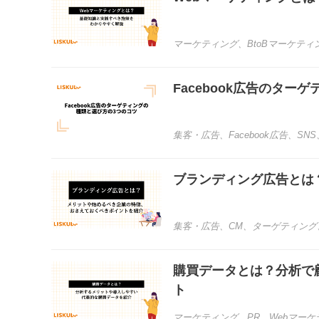
マーケティング
、
BtoBマーケティ
Facebook広告のタ
集客・広告
、
Facebook広告
、
SNS
ブランディング広告とは
集客・広告
、
CM
、
ターゲティング
購買データとは？分析で
ト
マーケティング
、
PR
、
Webマー