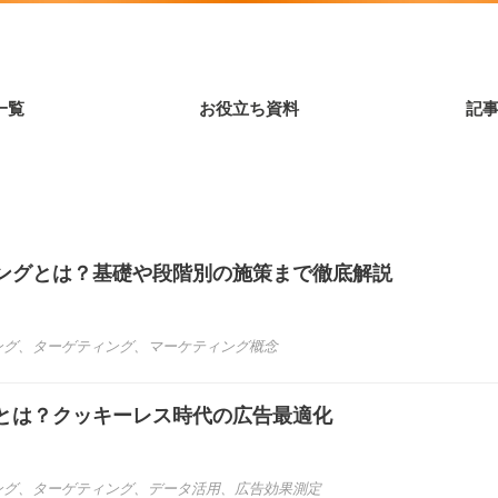
一覧
お役立ち資料
記
ングとは？基礎や段階別の施策まで徹底解説
ング
、
ターゲティング
、
マーケティング概念
グとは？クッキーレス時代の広告最適化
ング
、
ターゲティング
、
データ活用
、
広告効果測定