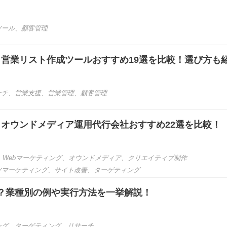
ツール
、
顧客管理
き】営業リスト作成ツールおすすめ19選を比較！選び方も
ーチ
、
営業支援
、
営業管理
、
顧客管理
き】オウンドメディア運用代行会社おすすめ22選を比較！
、
Webマーケティング
、
オウンドメディア
、
クリエイティブ制作
ツマーケティング
、
サイト改善
、
ターゲティング
？業種別の例や実行方法を一挙解説！
ング
、
ターゲティング
、
リサーチ