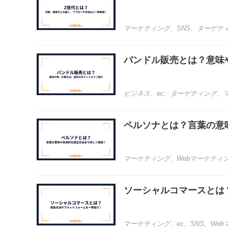
マーケティング
、
SNS
、
ターゲテ
バンドル販売とは？意味
ビジネス
、
ec
、
ターゲティング
、
ペルソナとは？言葉の意
マーケティング
、
Webマーケティ
ソーシャルコマースとは
マーケティング
、
ec
、
SNS
、
We