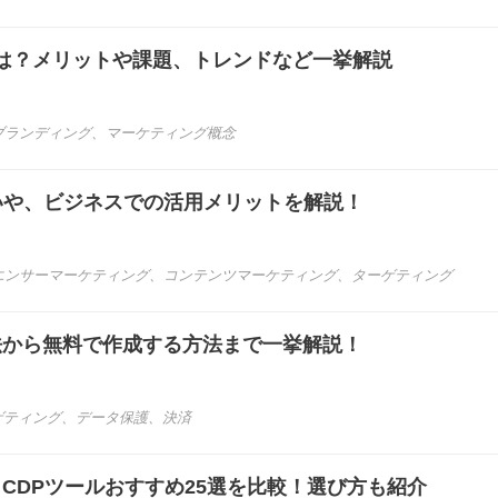
は？メリットや課題、トレンドなど一挙解説
ブランディング
、
マーケティング概念
違いや、ビジネスでの活用メリットを解説！
エンサーマーケティング
、
コンテンツマーケティング
、
ターゲティング
法から無料で作成する方法まで一挙解説！
ゲティング
、
データ保護
、
決済
き】CDPツールおすすめ25選を比較！選び方も紹介