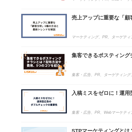
売上アップに重要な「顧
マーケティング
、
PR
、
ターゲティ
集客できるポスティング
集客・広告
、
PR
、
ターゲティング
入稿ミスをゼロに！運用
集客・広告
、
PR
、
Webマーケティ
STPマーケティングと