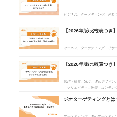
ビジネス
、
ターゲティング
、
分析
【2026年版/比較表つ
セールス
、
ターゲティング
、
リサ
【2026年版/比較表つ
制作・接客
、
SEO
、
Webデザイン
、
クリエイティブ改善
、
コンテン
ジオターゲティングとは
マーケティング
、
Webマーケティ