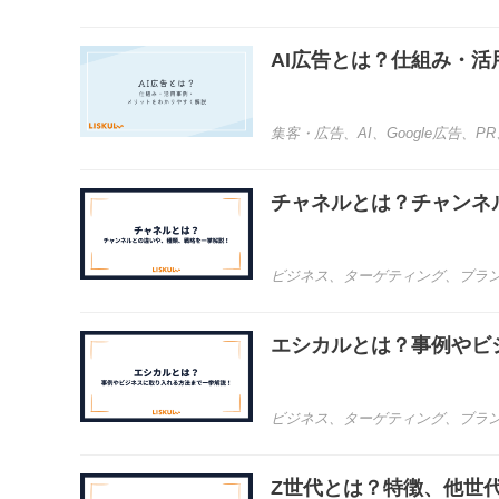
AI広告とは？仕組み・
集客・広告
、
AI
、
Google広告
、
PR
チャネルとは？チャンネ
ビジネス
、
ターゲティング
、
ブラ
エシカルとは？事例やビ
ビジネス
、
ターゲティング
、
ブラ
Z世代とは？特徴、他世