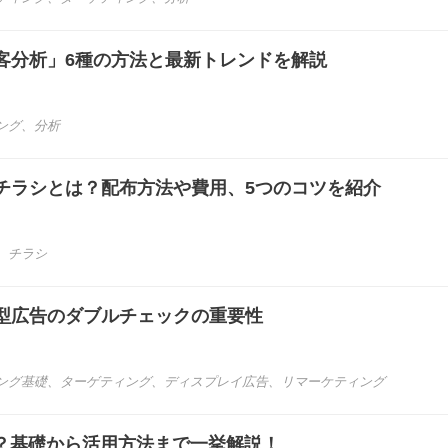
客分析」6種の方法と最新トレンドを解説
ング
、
分析
チラシとは？配布方法や費用、5つのコツを紹介
、
チラシ
型広告のダブルチェックの重要性
ング基礎
、
ターゲティング
、
ディスプレイ広告
、
リマーケティング
は？基礎から活用方法まで一挙解説！