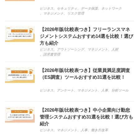
ビジネス
、
セキュリティ
、
データ保護
、
ネットワーク
、
マネジメント
、
リスク管理
【2026年版/比較表つき】フリーランスマネ
ジメントシステムおすすめ14選を比較！選び
方も紹介
ビジネス
、
アウトソーシング
、
マネジメント
、
人材
、
請求書管理
【2026年版/比較表つき】従業員満足度調査
（ES調査）ツールおすすめ31選を比較！
ビジネス
、
アンケート
、
マネジメント
、
人事
、
分析ツール
【2026年版/比較表つき】中小企業向け勤怠
管理システムおすすめ31選を比較！選び方も
紹介
ビジネス
、
マネジメント
、
人事
、
働き方改革