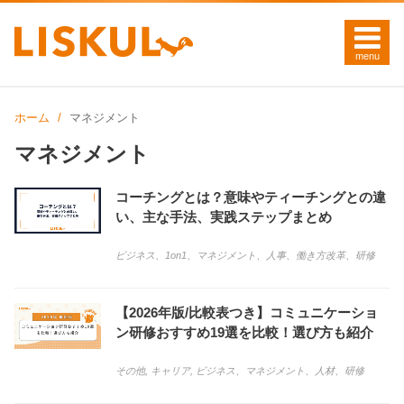
ホーム
マネジメント
マネジメント
コーチングとは？意味やティーチングとの違
い、主な手法、実践ステップまとめ
ビジネス
、
1on1
、
マネジメント
、
人事
、
働き方改革
、
研修
【2026年版/比較表つき】コミュニケーショ
ン研修おすすめ19選を比較！選び方も紹介
その他, キャリア, ビジネス
、
マネジメント
、
人材
、
研修