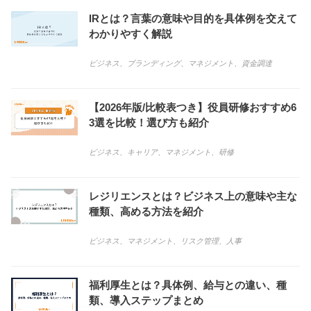
IRとは？言葉の意味や目的を具体例を交えて
わかりやすく解説
ビジネス
、
ブランディング
、
マネジメント
、
資金調達
【2026年版/比較表つき】役員研修おすすめ6
3選を比較！選び方も紹介
ビジネス
、
キャリア
、
マネジメント
、
研修
レジリエンスとは？ビジネス上の意味や主な
種類、高める方法を紹介
ビジネス
、
マネジメント
、
リスク管理
、
人事
福利厚生とは？具体例、給与との違い、種
類、導入ステップまとめ