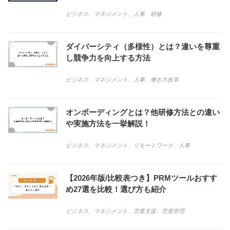
ビジネス
、
マネジメント
、
人事
、
研修
ダイバーシティ（多様性）とは？違いを尊重
し競争力を向上する方法
ビジネス
、
マネジメント
、
人事
、
働き方改革
オンボーディングとは？他研修方法との違い
や実施方法を一挙解説！
ビジネス
、
マネジメント
、
リモートワーク
、
人事
【2026年版/比較表つき】PRMツールおすす
め27選を比較！選び方も紹介
ビジネス
、
マネジメント
、
営業支援
、
営業管理