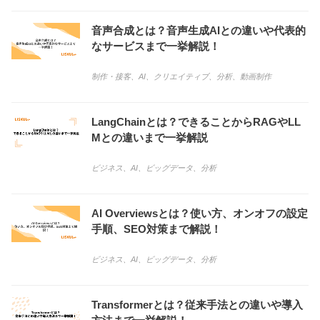
音声合成とは？音声生成AIとの違いや代表的
なサービスまで一挙解説！
制作・接客
、
AI
、
クリエイティブ
、
分析
、
動画制作
LangChainとは？できることからRAGやLL
Mとの違いまで一挙解説
ビジネス
、
AI
、
ビッグデータ
、
分析
AI Overviewsとは？使い方、オンオフの設定
手順、SEO対策まで解説！
ビジネス
、
AI
、
ビッグデータ
、
分析
Transformerとは？従来手法との違いや導入