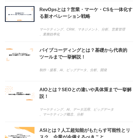
RevOpsとは？営業・マーケ・CSを一体化す
る新オペレーション戦略
マーケティング
、
CRM
、
マネジメント
、
分析
、
営業管理
、
業務効率化
バイブコーディングとは？基礎から代表的
ツールまで一挙解説！
制作・接客
、
AI
、
ビッグデータ
、
分析
、
開発
AIOとは？SEOとの違いや具体策まで一挙解
説！
マーケティング
、
AI
、
データ活用
、
ビッグデータ
、
マーケティング概念
、
分析
ASIとは？人工超知能がもたらす可能性とリ
スク、企業が今備えるべきこと