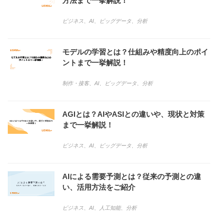
方法まで一挙解説！
ビジネス
、
AI
、
ビッグデータ
、
分析
モデルの学習とは？仕組みや精度向上のポイ
ントまで一挙解説！
制作・接客
、
AI
、
ビッグデータ
、
分析
AGIとは？AIやASIとの違いや、現状と対策
まで一挙解説！
ビジネス
、
AI
、
ビッグデータ
、
分析
AIによる需要予測とは？従来の予測との違
い、活用方法をご紹介
ビジネス
、
AI
、
人工知能
、
分析