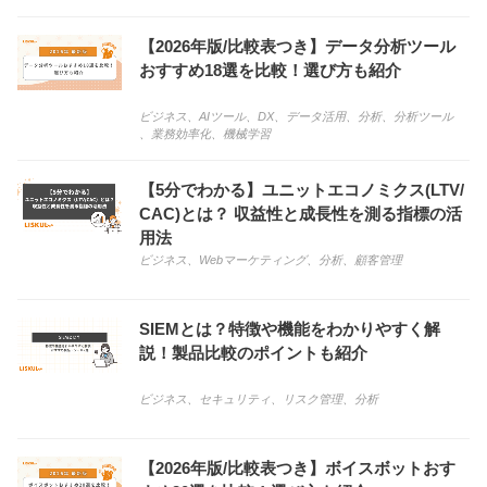
【2026年版/比較表つき】データ分析ツール
おすすめ18選を比較！選び方も紹介
ビジネス
、
AIツール
、
DX
、
データ活用
、
分析
、
分析ツール
、
業務効率化
、
機械学習
【5分でわかる】ユニットエコノミクス(LTV/
CAC)とは？ 収益性と成長性を測る指標の活
用法
ビジネス
、
Webマーケティング
、
分析
、
顧客管理
SIEMとは？特徴や機能をわかりやすく解
説！製品比較のポイントも紹介
ビジネス
、
セキュリティ
、
リスク管理
、
分析
【2026年版/比較表つき】ボイスボットおす