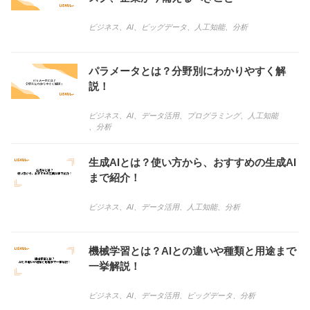
ビジネス
、
AI
、
ビッグデータ
、
人工知能
、
分析
パラメータとは？分野別にわかりやすく解
説！
ビジネス
、
AI
、
データ活用
、
プログラミング
、
人工知能
、
分析
生成AIとは？使い方から、おすすめの生成AI
まで紹介！
ビジネス
、
AI
、
データ活用
、
人工知能
、
分析
機械学習とは？AIとの違いや種類と用途まで
一挙解説！
ビジネス
、
AI
、
データ活用
、
ビッグデータ
、
分析