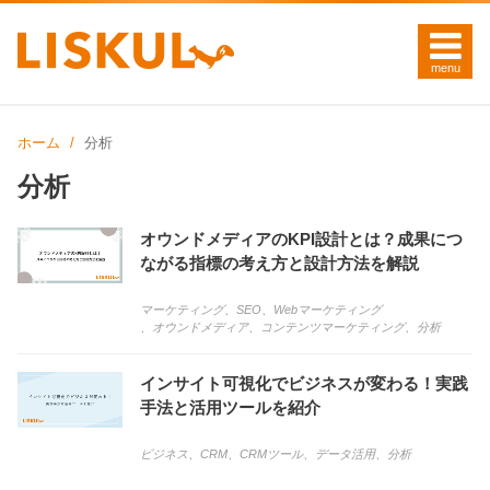
ホーム
分析
分析
オウンドメディアのKPI設計とは？成果につ
ながる指標の考え方と設計方法を解説
マーケティング
、
SEO
、
Webマーケティング
、
オウンドメディア
、
コンテンツマーケティング
、
分析
インサイト可視化でビジネスが変わる！実践
手法と活用ツールを紹介
ビジネス
、
CRM
、
CRMツール
、
データ活用
、
分析