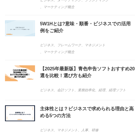
ビジネス
、
ターゲティング
、
ブランディング
、
マーケティング概念
5W1Hとは?意味・順番・ビジネスでの活用
例をご紹介
ビジネス
、
フレームワーク
、
マネジメント
、
マーケティング概念
【2025年最新版】青色申告ソフトおすすめ20
選を比較！選び方も紹介
ビジネス
、
会計ソフト
、
業務効率化
、
経理
、
経理ソフト
主体性とは？ビジネスで求められる理由と高
める5つの方法
ビジネス
、
マネジメント
、
人事
、
研修