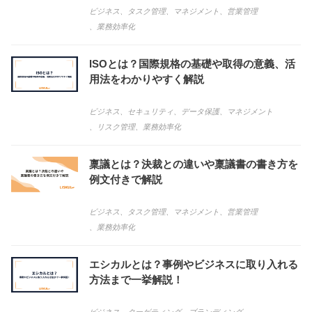
ビジネス
、
タスク管理
、
マネジメント
、
営業管理
、
業務効率化
ISOとは？国際規格の基礎や取得の意義、活
用法をわかりやすく解説
ビジネス
、
セキュリティ
、
データ保護
、
マネジメント
、
リスク管理
、
業務効率化
稟議とは？決裁との違いや稟議書の書き方を
例文付きで解説
ビジネス
、
タスク管理
、
マネジメント
、
営業管理
、
業務効率化
エシカルとは？事例やビジネスに取り入れる
方法まで一挙解説！