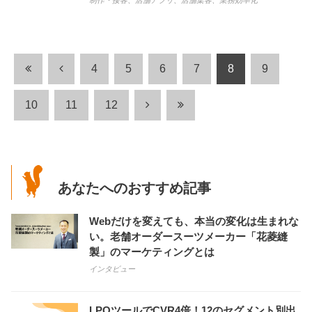
制作・接客
、
店舗アプリ
、
店舗集客
、
業務効率化
4
5
6
7
8
9
10
11
12
あなたへのおすすめ記事
Webだけを変えても、本当の変化は生まれな
い。老舗オーダースーツメーカー「花菱縫
製」のマーケティングとは
インタビュー
LPOツールでCVR4倍！12のセグメント別出