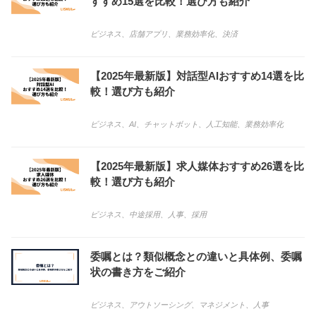
すすめ15選を比較！選び方も紹介
ビジネス
、
店舗アプリ
、
業務効率化
、
決済
【2025年最新版】対話型AIおすすめ14選を比
較！選び方も紹介
ビジネス
、
AI
、
チャットボット
、
人工知能
、
業務効率化
【2025年最新版】求人媒体おすすめ26選を比
較！選び方も紹介
ビジネス
、
中途採用
、
人事
、
採用
委嘱とは？類似概念との違いと具体例、委嘱
状の書き方をご紹介
ビジネス
、
アウトソーシング
、
マネジメント
、
人事