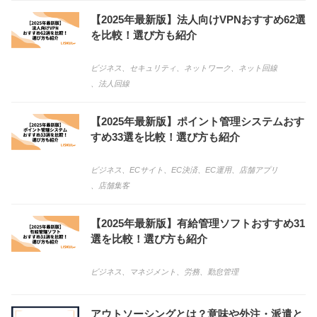
【2025年最新版】法人向けVPNおすすめ62選
を比較！選び方も紹介
ビジネス
、
セキュリティ
、
ネットワーク
、
ネット回線
、
法人回線
【2025年最新版】ポイント管理システムおす
すめ33選を比較！選び方も紹介
ビジネス
、
ECサイト
、
EC決済
、
EC運用
、
店舗アプリ
、
店舗集客
【2025年最新版】有給管理ソフトおすすめ31
選を比較！選び方も紹介
ビジネス
、
マネジメント
、
労務
、
勤怠管理
アウトソーシングとは？意味や外注・派遣と