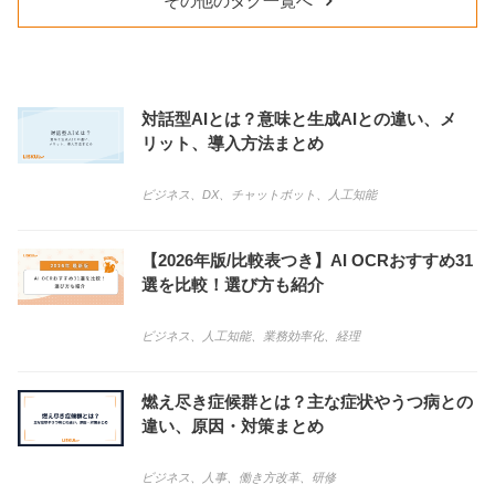
その他のタグ一覧へ
対話型AIとは？意味と生成AIとの違い、メ
リット、導入方法まとめ
ビジネス
、
DX
、
チャットボット
、
人工知能
【2026年版/比較表つき】AI OCRおすすめ31
選を比較！選び方も紹介
ビジネス
、
人工知能
、
業務効率化
、
経理
燃え尽き症候群とは？主な症状やうつ病との
違い、原因・対策まとめ
ビジネス
、
人事
、
働き方改革
、
研修