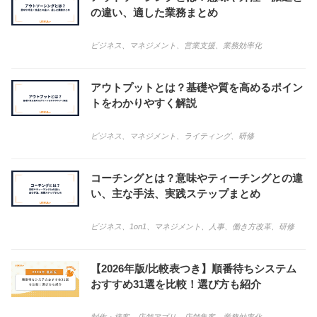
の違い、適した業務まとめ
ビジネス
、
マネジメント
、
営業支援
、
業務効率化
アウトプットとは？基礎や質を高めるポイン
トをわかりやすく解説
ビジネス
、
マネジメント
、
ライティング
、
研修
コーチングとは？意味やティーチングとの違
い、主な手法、実践ステップまとめ
ビジネス
、
1on1
、
マネジメント
、
人事
、
働き方改革
、
研修
【2026年版/比較表つき】順番待ちシステム
おすすめ31選を比較！選び方も紹介