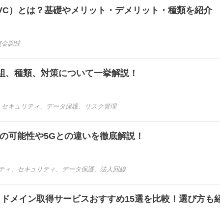
VC）とは？基礎やメリット・デメリット・種類を紹介
資金調達
組、種類、対策について一挙解説！
、
セキュリティ
、
データ保護
、
リスク管理
術の可能性や5Gとの違いを徹底解説！
ティ
、
セキュリティ
、
データ保護
、
法人回線
き】ドメイン取得サービスおすすめ15選を比較！選び方も