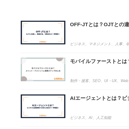
OFF-JTとは？OJT
ビジネス
、
マネジメント
、
人事
、
モバイルファーストとは
制作・接客
、
SEO
、
UI・UX
、
We
AIエージェントとは？
ビジネス
、
AI
、
人工知能