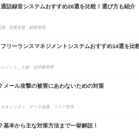
き】通話録音システムおすすめ26選を比較！選び方も紹介
保護
、
営業支援
、
顧客管理
き】フリーランスマネジメントシステムおすすめ14選を比
ネジメント
、
人材
、
請求書管理
？メール攻撃の被害にあわないための対策
、
セキュリティ
、
データ保護
、
リスク管理
？基本から主な対策方法まで一挙解説！