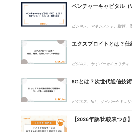
ベンチャーキャピタル（
ビジネス
、
マネジメント
、
融資
、
エクスプロイトとは？仕
ビジネス
、
サイバーセキュリティ
6Gとは？次世代通信技
ビジネス
、
IoT
、
サイバーセキュリ
【2026年版/比較表つ