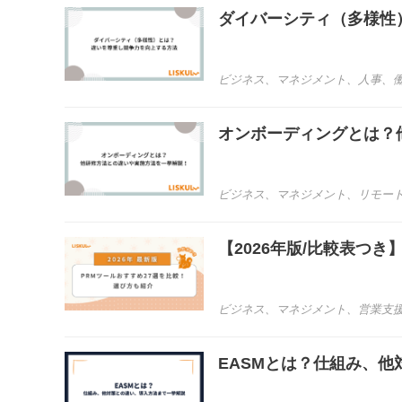
ダイバーシティ（多様性
ビジネス
、
マネジメント
、
人事
、
オンボーディングとは？
ビジネス
、
マネジメント
、
リモー
【2026年版/比較表つ
ビジネス
、
マネジメント
、
営業支
EASMとは？仕組み、