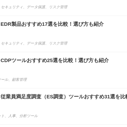
、
セキュリティ
、
データ保護
、
リスク管理
き】EDR製品おすすめ17選を比較！選び方も紹介
、
セキュリティ
、
データ保護
、
リスク管理
き】CDPツールおすすめ25選を比較！選び方も紹介
ツール
、
顧客管理
き】従業員満足度調査（ES調査）ツールおすすめ31選を比
ント
、
人事
、
分析ツール