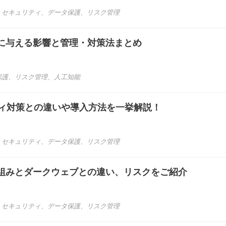
、
セキュリティ
、
データ保護
、
リスク管理
スに与える影響と管理・対策法まとめ
保護
、
リスク管理
、
人工知能
ティ対策との違いや導入方法を一挙解説！
、
セキュリティ
、
データ保護
、
リスク管理
組みとダークウェブとの違い、リスクをご紹介
、
セキュリティ
、
データ保護
、
リスク管理